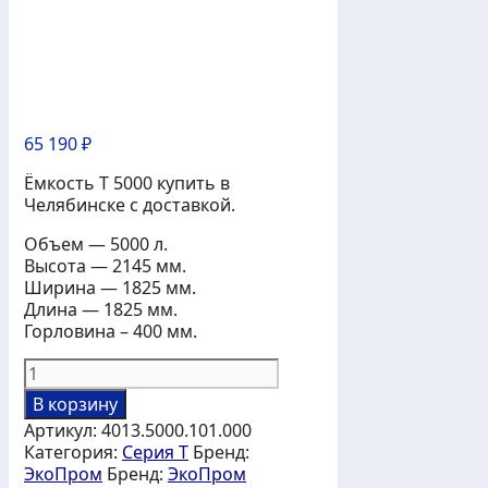
65 190
₽
Ёмкость T 5000 купить в
Челябинске с доставкой.
Объем — 5000 л.
Высота — 2145 мм.
Ширина — 1825 мм.
Длина — 1825 мм.
Горловина – 400 мм.
Количество
товара
В корзину
Ёмкость
Артикул:
4013.5000.101.000
T
Категория:
Серия T
Бренд:
5000
ЭкоПром
Бренд:
ЭкоПром
л.