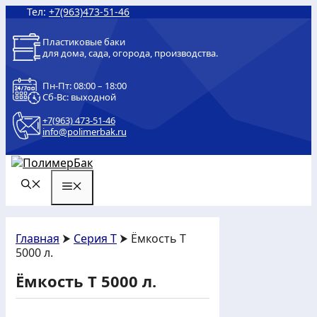
Перейти
Тел:
+7(963)473-51-46
к
содержимому
Пластиковые баки
для дома, сада, огорода, производства.
Пн-Пт: 08:00 – 18:00
Сб-Вс: выходной
+7(963) 473-51-46
info@polimerbak.ru
МЕНЮ
Главная
⮞
Серия T
⮞ Ёмкость T
5000 л.
Ёмкость T 5000 л.