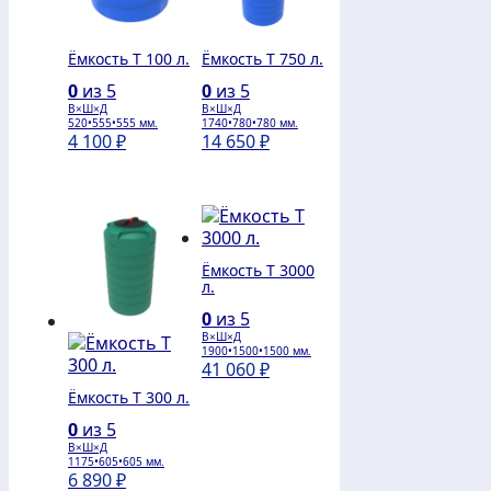
Ёмкость T 100 л.
Ёмкость T 750 л.
0
из 5
0
из 5
В×Ш×Д
В×Ш×Д
520•555•555 мм.
1740•780•780 мм.
4 100
₽
14 650
₽
Ёмкость T 3000
л.
0
из 5
В×Ш×Д
1900•1500•1500 мм.
41 060
₽
Ёмкость T 300 л.
0
из 5
В×Ш×Д
1175•605•605 мм.
6 890
₽