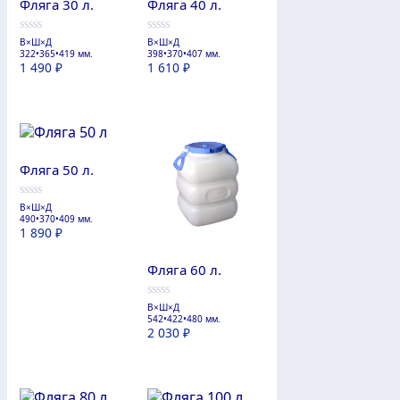
Фляга 30 л.
Фляга 40 л.
В×Ш×Д
В×Ш×Д
0
0
322•365•419 мм.
398•370•407 мм.
из
из
1 490
₽
1 610
₽
5
5
Фляга 50 л.
В×Ш×Д
0
490•370•409 мм.
из
1 890
₽
5
Фляга 60 л.
В×Ш×Д
0
542•422•480 мм.
из
2 030
₽
5