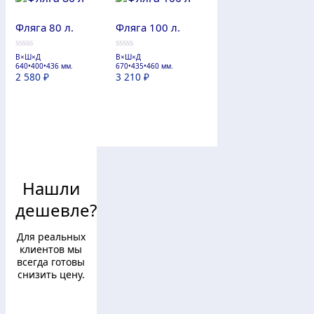
Фляга 80 л.
Фляга 100 л.
В×Ш×Д
В×Ш×Д
0
0
640•400•436 мм.
670•435•460 мм.
из
из
2 580
₽
3 210
₽
5
5
Нашли
дешевле?
Для реальных
клиентов мы
всегда готовы
снизить цену.