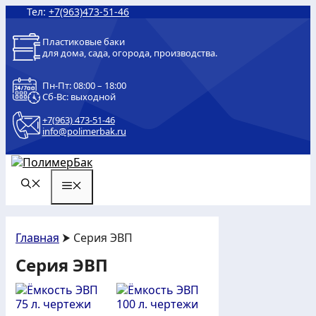
Перейти
Тел:
+7(963)473-51-46
к
содержимому
Пластиковые баки
для дома, сада, огорода, производства.
Пн-Пт: 08:00 – 18:00
Сб-Вс: выходной
+7(963) 473-51-46
info@polimerbak.ru
МЕНЮ
Главная
⮞ Серия ЭВП
Серия ЭВП