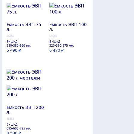
Ёмкость ЭВП 75
Ёмкость ЭВП 100
л.
л.
В×Ш×Д
В×Ш×Д
0
0
280•380•860 мм.
320•380•975 мм.
из
из
5 490
₽
6 470
₽
5
5
Ёмкость ЭВП 200
л.
В×Ш×Д
0
695•605•795 мм.
из
8 590
₽
5