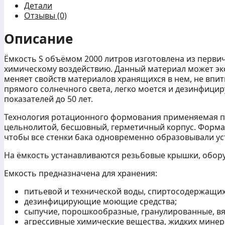
Детали
л.
Отзывы (0)
Описание
Ёмкость S объёмом 2000 литров изготовлена из перви
химическому воздействию. Данный материал может эксп
меняет свойств материалов хранящихся в нем, не впит
прямого солнечного света, легко моется и дезинфицир
показателей до 50 лет.
Технология ротационного формования применяемая п
цельнолитой, бесшовный, герметичный корпус. Форма
чтобы все стенки бака одновременно образовывали у
На ёмкость устанавливаются резьбовые крышки, обо
Емкость предназначена для хранения:
питьевой и технической воды, спиртосодержащих
дезинфицирующие моющие средства;
сыпучие, порошкообразные, гранулированные, вя
агрессивные химические вещества, жидких минера