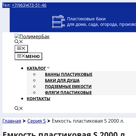
Перейти
Тел:
+7(963)473-51-46
к
содержимому
Пластиковые баки
для дома, сада, огорода, произв
МЕНЮ
МЕНЮ
КАТАЛОГ
ВАННЫ ПЛАСТИКОВЫЕ
БАКИ ДЛЯ ДУША
ПОДЗЕМНЫЕ ЕМКОСТИ
ФЛЯГИ ПЛАСТИКОВЫЕ
КОНТАКТЫ
Главная
⮞
Серия S
⮞ Емкость пластиковая S 2000 л.
Емкость пластиковая S 2000 л.