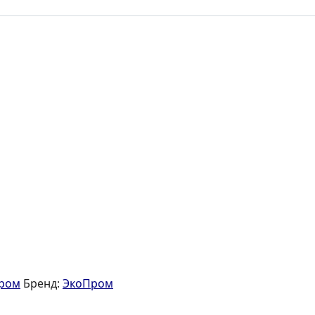
ром
Бренд:
ЭкоПром