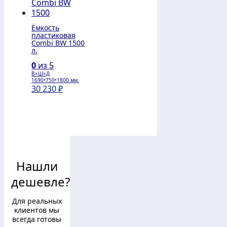
Ёмкость
пластиковая
Combi BW 1500
л.
0
из 5
В×Ш×Д
1690•750•1800 мм.
30 230
₽
Нашли
дешевле?
Для реальных
клиентов мы
всегда готовы