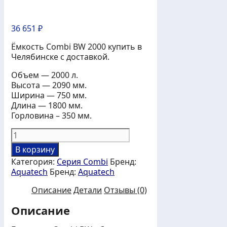
36 651
₽
Ёмкость Combi BW 2000 купить в
Челябинске с доставкой.
Объем — 2000 л.
Высота — 2090 мм.
Ширина — 750 мм.
Длина — 1800 мм.
Горловина – 350 мм.
Количество
товара
В корзину
Ёмкость
Категория:
Серия Combi
Бренд:
пластиковая
Aquatech
Бренд:
Aquatech
Combi
BW
Описание
Детали
Отзывы (0)
2000
л.
Описание