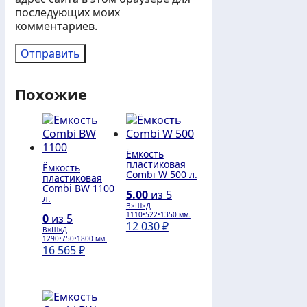
последующих моих
комментариев.
Похожие
Ёмкость
пластиковая
Ёмкость
Combi W 500 л.
пластиковая
Combi BW 1100
5.00
из 5
л.
В×Ш×Д
1110•522•1350 мм.
0
из 5
12 030
₽
В×Ш×Д
1290•750•1800 мм.
16 565
₽