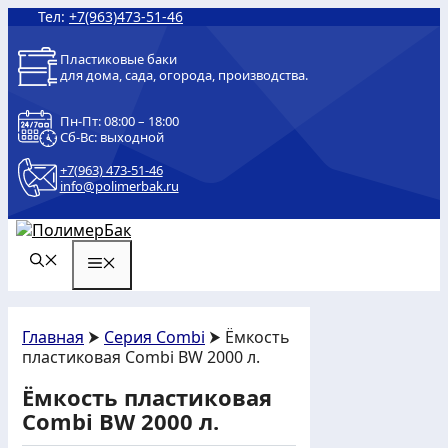
Перейти
Тел:
+7(963)473-51-46
к
содержимому
Пластиковые баки
для дома, сада, огорода, производства.
Пн-Пт: 08:00 – 18:00
Сб-Вс: выходной
+7(963) 473-51-46
info@polimerbak.ru
МЕНЮ
Главная
⮞
Серия Combi
⮞ Ёмкость
пластиковая Combi BW 2000 л.
Ёмкость пластиковая
Combi BW 2000 л.