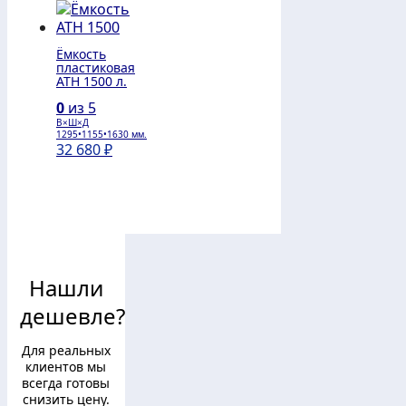
Ёмкость
пластиковая
АТH 1500 л.
0
из 5
В×Ш×Д
1295•1155•1630 мм.
32 680
₽
Нашли
дешевле?
Для реальных
клиентов мы
всегда готовы
снизить цену.