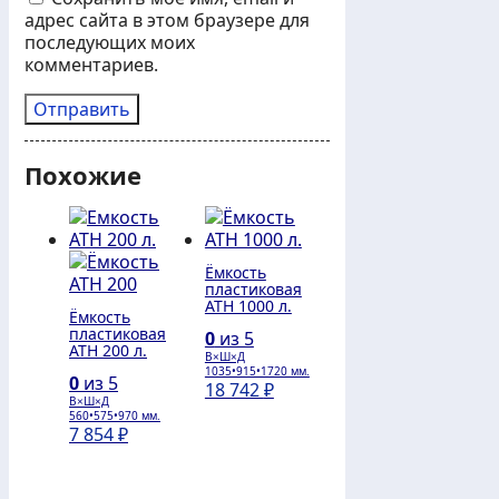
адрес сайта в этом браузере для
последующих моих
комментариев.
Похожие
Ёмкость
пластиковая
АТH 1000 л.
Ёмкость
пластиковая
0
из 5
АТH 200 л.
В×Ш×Д
1035•915•1720 мм.
0
из 5
18 742
₽
В×Ш×Д
560•575•970 мм.
7 854
₽