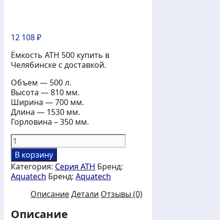
12 108
₽
Ёмкость АТH 500 купить в
Челябинске с доставкой.
Объем — 500 л.
Высота — 810 мм.
Ширина — 700 мм.
Длина — 1530 мм.
Горловина – 350 мм.
Количество
товара
В корзину
Ёмкость
Категория:
Серия АТH
Бренд:
пластиковая
Aquatech
Бренд:
Aquatech
АТH
500
Описание
Детали
Отзывы (0)
л.
Описание