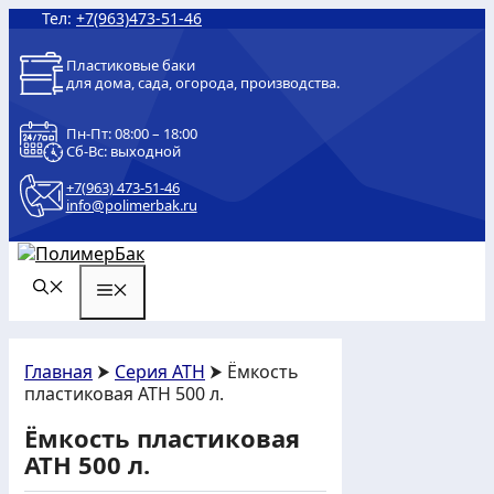
Перейти
Тел:
+7(963)473-51-46
к
содержимому
Пластиковые баки
для дома, сада, огорода, производства.
Пн-Пт: 08:00 – 18:00
Сб-Вс: выходной
+7(963) 473-51-46
info@polimerbak.ru
МЕНЮ
Главная
⮞
Серия АТH
⮞ Ёмкость
пластиковая АТH 500 л.
Ёмкость пластиковая
АТH 500 л.